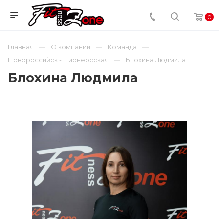
0
Главная
О компании
Команда
Новороссийск - Пионерсская
Блохина Людмила
Блохина Людмила